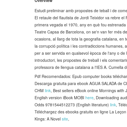
Overview
Estudi preliminar amb propostes de teball i de come
El retaule del flautista de Jordi Teixidor va rebre 
primera vegada el 1970, any en què fou estrenada a
Teatre Capsa de Barcelona, on se'n van fer més de
ocasions, al llarg de tota la geografia catalana, en
la corrupció política i les contradiccions humanes,
per a ser servida en qualsevol època de l'any o de l
introductori, les propostes de treball i els comentar
professora de llengua catalana a l'IES A. Cumella 
Pdf Recomendados: Epub computer books télécharg
Descarga gratuita para ebook AGUA SALADA de 
CHM
link
, Best sellers eBook online Mornings with
English version iBook MOBI
here
, Downloading aud
Odds 9781544512273 (English literature)
link
, Tél
Téléchargez des ebooks gratuits en ligne La Leço
Kings: A Novel
site
,