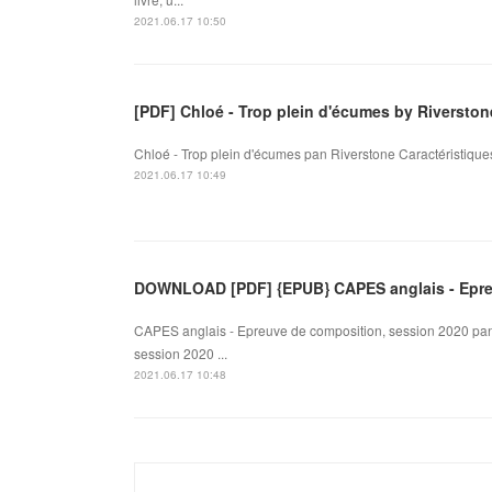
2021.06.17 10:50
[PDF] Chloé - Trop plein d'écumes by Riverston
Chloé - Trop plein d'écumes pan Riverstone Caractéristiques
2021.06.17 10:49
DOWNLOAD [PDF] {EPUB} CAPES anglais - Epreu
CAPES anglais - Epreuve de composition, session 2020 pan
session 2020 ...
2021.06.17 10:48