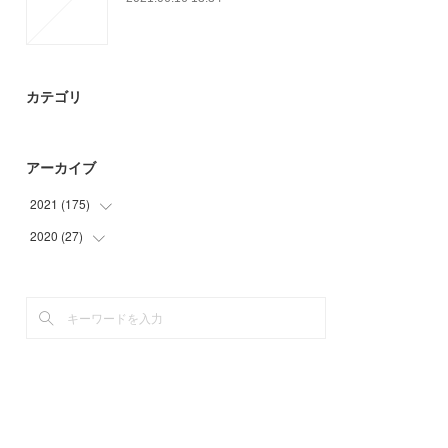
カテゴリ
アーカイブ
2021
(
175
)
2020
(
27
(
36
)
)
(
54
)
(
15
)
(
23
)
(
12
)
(
24
)
(
29
)
(
9
)