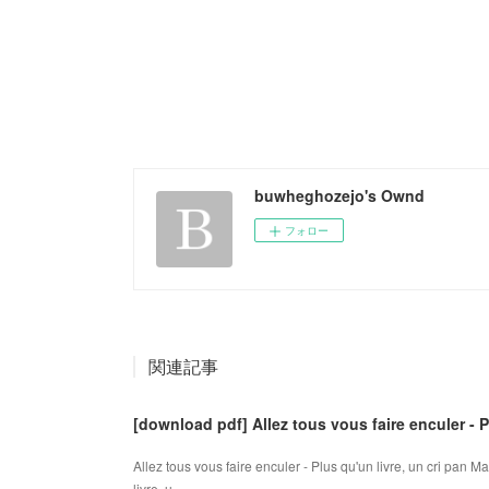
buwheghozejo's Ownd
フォロー
関連記事
[download pdf] Allez tous vous faire enculer - Pl
Allez tous vous faire enculer - Plus qu'un livre, un cri pan 
livre, u...