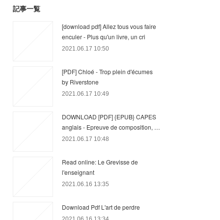
記事一覧
[download pdf] Allez tous vous faire
enculer - Plus qu'un livre, un cri
2021.06.17 10:50
[PDF] Chloé - Trop plein d'écumes
by Riverstone
2021.06.17 10:49
DOWNLOAD [PDF] {EPUB} CAPES
anglais - Epreuve de composition, …
2021.06.17 10:48
Read online: Le Grevisse de
l'enseignant
2021.06.16 13:35
Download Pdf L'art de perdre
2021.06.16 13:34