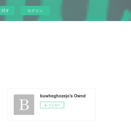
ぐ試す
ログイン
buwheghozejo's Ownd
フォロー