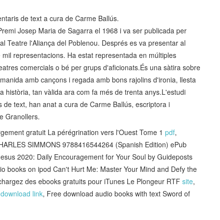
ntaris de text a cura de Carme Ballús.
el Premi Josep Maria de Sagarra el 1968 i va ser publicada per
l Teatre l'Aliança del Poblenou. Després es va presentar al
 mil representacions. Ha estat representada en múltiples
 teatres comercials o bé per grups d'aficionats.És una sàtira sobre
 amanida amb cançons i regada amb bons rajolins d'ironia, llesta
a història, tan vàlida ara com fa més de trenta anys.L'estudi
is de text, han anat a cura de Carme Ballús, escriptora i
de Granollers.
ement gratuit La pérégrination vers l'Ouest Tome 1
pdf
,
CHARLES SIMMONS 9788416544264 (Spanish Edition) ePub
 Jesus 2020: Daily Encouragement for Your Soul by Guideposts
io books on ipod Can't Hurt Me: Master Your Mind and Defy the
échargez des ebooks gratuits pour iTunes Le Plongeur RTF
site
,
n
download link
, Free download audio books with text Sword of