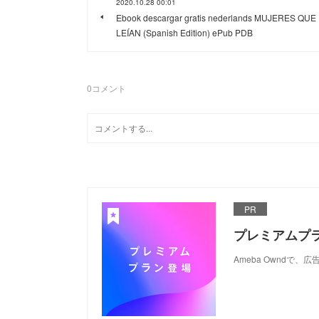
2020.10.28 00:01
Ebook descargar gratis nederlands MUJERES QUE
LEÍAN (Spanish Edition) ePub PDB
0
コメント
PR
プレミアムプ
Ameba Ownd