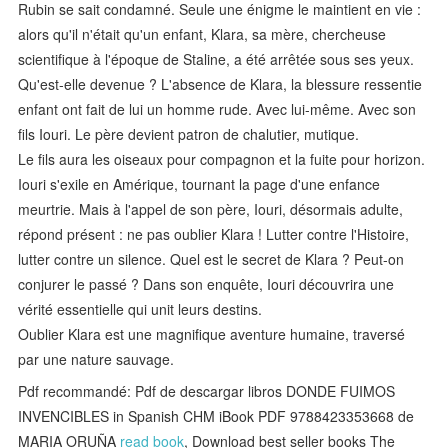
Rubin se sait condamné. Seule une énigme le maintient en vie :
alors qu'il n'était qu'un enfant, Klara, sa mère, chercheuse
scientifique à l'époque de Staline, a été arrêtée sous ses yeux.
Qu'est-elle devenue ? L'absence de Klara, la blessure ressentie
enfant ont fait de lui un homme rude. Avec lui-même. Avec son
fils Iouri. Le père devient patron de chalutier, mutique.
Le fils aura les oiseaux pour compagnon et la fuite pour horizon.
Iouri s'exile en Amérique, tournant la page d'une enfance
meurtrie. Mais à l'appel de son père, Iouri, désormais adulte,
répond présent : ne pas oublier Klara ! Lutter contre l'Histoire,
lutter contre un silence. Quel est le secret de Klara ? Peut-on
conjurer le passé ? Dans son enquête, Iouri découvrira une
vérité essentielle qui unit leurs destins.
Oublier Klara est une magnifique aventure humaine, traversé
par une nature sauvage.
Pdf recommandé: Pdf de descargar libros DONDE FUIMOS
INVENCIBLES in Spanish CHM iBook PDF 9788423353668 de
MARIA ORUÑA
read book
, Download best seller books The